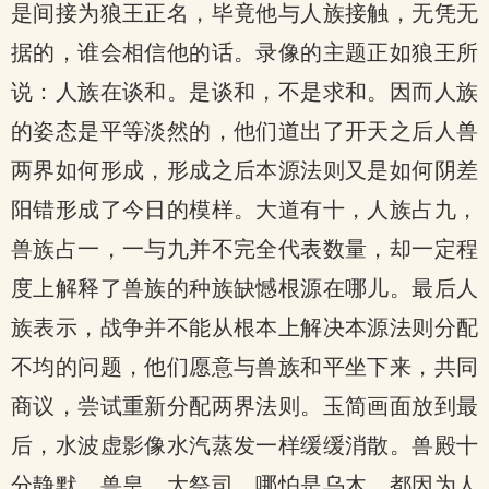
是间接为狼王正名，毕竟他与人族接触，无凭无
据的，谁会相信他的话。录像的主题正如狼王所
说：人族在谈和。是谈和，不是求和。因而人族
的姿态是平等淡然的，他们道出了开天之后人兽
两界如何形成，形成之后本源法则又是如何阴差
阳错形成了今日的模样。大道有十，人族占九，
兽族占一，一与九并不完全代表数量，却一定程
度上解释了兽族的种族缺憾根源在哪儿。最后人
族表示，战争并不能从根本上解决本源法则分配
不均的问题，他们愿意与兽族和平坐下来，共同
商议，尝试重新分配两界法则。玉简画面放到最
后，水波虚影像水汽蒸发一样缓缓消散。兽殿十
分静默，兽皇、大祭司，哪怕是乌木，都因为人