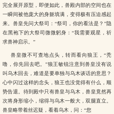
完全展开原型，即便如此，兽殿内部的空间也在
一瞬间被他庞大的身躯填满，变得极有压迫感起
来。兽皇先问大祭司：“祭司，你的看法是？”隐
在黑袍下的大祭司微微躬身：“我需要观星，祈
求兽神启示。”
兽皇微不可查地点头，转而看向狼王，“秃
噜，你先回去吧。”狼王敏锐注意到兽皇没有说
叫乌木回去，难道是要单独与乌木谈话的意思？
心中闪过这样的念头，狼王也没觉得有什么，顺
势告退。待到殿中只有兽皇与乌木，兽皇竟然再
次将身形缩小，缩得与乌木一般大，双腿直立。
兽皇略带着丝迟疑，看着乌木，问：“您