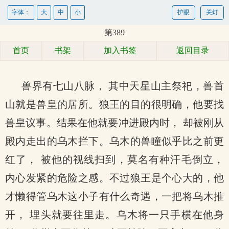
字体：
大
中
小
护眼
关灯
第389
首页
书架
加入书签
返回目录
兽界有七山八脉， 其中天星山主祭祀，兽首
山就是兽皇的居所。狼王的目的很明确，他要找
兽皇议事。结果在他就要冲进殿内时， 却被刚从
殿内走出的乌木拦下。乌木的兽瞳似乎比之前更
红了， 被他的视线扫到，莫名有种汗毛倒立，
内心发紧的危险之感。不过狼王是个心大的，他
才懒得管乌木这小子有什么奇遇，一把将乌木推
开， 埋头就要往里走。乌木将一只手横在他身