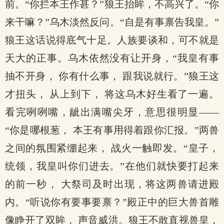
前。“你拦本王作甚？”狼王抬眸，不高兴了。“你
来干嘛？”乌木淡然反问。“自是有事禀告我皇。”
狼王这话说得底气十足。人族要谈和，可不就是
天大的正事。乌木依然没有让开身，“我皇有事
抽不开身， 你有什么事， 跟我说就行。”狼王这
才扭头， 从上到下， 将这乌木好生看了一遍。
看完咧咧嘴，龇出满嘴尖牙，意思很明显——
“你是哪根葱， 本王有事用得着跟你汇报。”两兽
之间的氛围紧绷起来， 战火一触即发。“皇子，
统领，我皇叫你们进去。”在他们就快要打起来
的前一秒， 大祭司及时出现，将这两兽请进殿
内。“听说你有要事要禀？”殿正中的巨大兽首雕
像睁开了双眸， 声音威洪。狼王不敢直视兽皇，