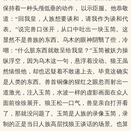
保持着一种头颅低垂的动作， 以示臣服。他恭敬
道：“回我皇，人族想要谈和，请我作为谈和代
表。”说完兽口张开，从口中吐出一块玉简。这
显然不是兽族的东西。乌木的眼神阴翳了些，冷
嘲：“什么脏东西就敢呈给我皇？”玉简被妖力操
纵浮空，因为乌木这一句，悬浮着没动。狼王虽
然恼恨他，却也迟疑着不敢递上去。毕竟这确实
是人类的东西。兽首铜像的猩红之眼忽而射出一
道激光，注入玉简，水波一样的虚影画面在众人
面前徐徐展开。狼王松一口气，兽皇亲自打开看
了，那就没问题了。玉简是人族的录像玉简，录
制的正是当日人族高层找狼王谈话的场景。也算