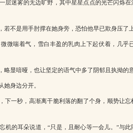
一层迷雾的无边旷野，其中星星点点的光芒闪烁在
，若不是用手肘撑在她身旁，恐怕他早已欺身压了
，微微喘着气，雪白丰盈的乳肉上下起伏着，几乎
，略显喑哑，也让坚定的语气中多了阴郁且执拗的意
从她身边分开。
的，下一秒，高渐离干脆利落的翻了个身，顺势让
忘机的耳朵说道，“只是，且耐心等一会儿。”与