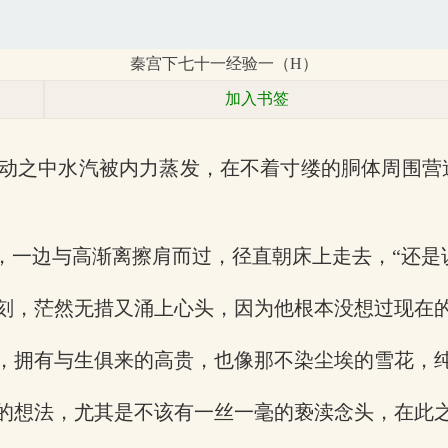
秦宫下七十一经验一（H）
加入书签
动之中水汽被内力蒸发，在不着寸缕的胴体周围营
，一边与高渐离擦肩而过，径直朝床上走去，“还是
刻，茫然无措又涌上心头，因为他根本没想过现在
，拥有与生俱来的高贵，也像那不染尘埃的雪花，
的想法，尤其是不该有一丝一毫的亵渎念头，在此