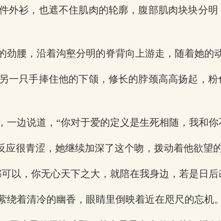
件外衫，也遮不住肌肉的轮廓，腹部肌肉块块分明
的劲腰，沿着沟壑分明的脊背向上游走，随着她的
另一只手捧住他的下颌，修长的脖颈高高扬起，粉
，一边说道，“你对于爱的定义是生死相随，我和你
的反应很青涩，她继续加深了这个吻，拨动着他欲望
都可以，你无心天下之大，就陪在我身边，若是日后
萦绕着清冷的幽香，眼睛里倒映着近在咫尺的忘机