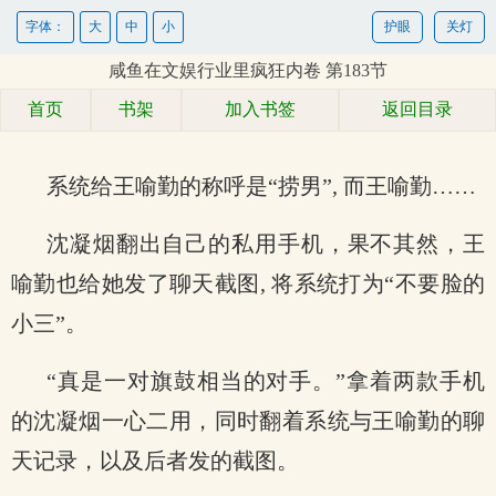
字体：
大
中
小
护眼
关灯
咸鱼在文娱行业里疯狂内卷 第183节
首页
书架
加入书签
返回目录
系统给王喻勤的称呼是“捞男”, 而王喻勤……
沈凝烟翻出自己的私用手机，果不其然，王
喻勤也给她发了聊天截图, 将系统打为“不要脸的
小三”。
“真是一对旗鼓相当的对手。”拿着两款手机
的沈凝烟一心二用，同时翻着系统与王喻勤的聊
天记录，以及后者发的截图。