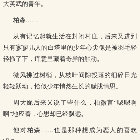
大英武的青年。
柏森……
从有记忆起就生活在封闭村庄，后来又进到
只有寥寥几人的白塔里的少年心尖像是被羽毛轻
轻搔了下，痒意里藏着奇异的触动。
微风拂过树梢，从枝叶间隙投落的细碎日光
轻轻跃动，恰似少年悄然生长的朦胧情思。
周大妮后来又说了些什么，柏微言“嗯嗯啊
啊”地应着，心思却已经飘远。
他对柏森……也是那种想成为恋人的喜欢