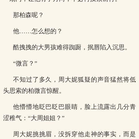
那柏森呢？
他……怎么想的？
酷拽拽的大男孩难得踟蹰，抿唇陷入沉思。
“微言？”
不知过了多久，周大妮狐疑的声音猛然将低
头思索的柏微言惊醒。
他懵懵地眨巴眨巴眼睛，脸上流露出几分青
涩稚气：“大周姐姐？”
周大妮挑挑眉，没拆穿他走神的事实，而是