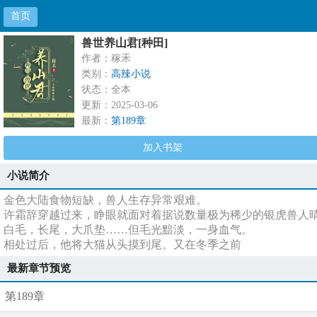
首页
兽世养山君[种田]
作者：稼禾
类别：
高辣小说
状态：全本
更新：2025-03-06
最新：
第189章
加入书架
小说简介
金色大陆食物短缺，兽人生存异常艰难。
许霜辞穿越过来，睁眼就面对着据说数量极为稀少的银虎兽人
白毛，长尾，大爪垫……但毛光黯淡，一身血气。
相处过后，他将大猫从头摸到尾。又在冬季之前
最新章节预览
第189章