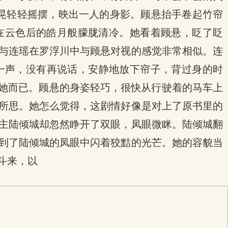
晃轻轻摇摆，映出一人的身影。顾悬抬手卷起竹帘
在云色后的皓月般朦胧清冷。她看着顾悬，眨了眨
与连瑶在罗浮川中与顾悬对视的感觉非常相似。连
一声，没有再说话，安静地放下帘子，背过身的时
看她而已。顾悬的身姿轻巧，很快从行驶着的马车上
所思。她怎么觉得，这剧情好像是对上了原书里的
主陆倾城却忽然睁开了双眼，凤眼微眯。陆倾城翻
到了陆倾城的凤眼中闪着狡黠的光芒。她的容貌当
斗来，以