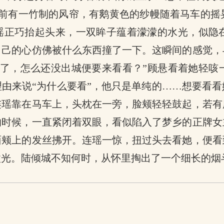
面前有一竹制的风帘，有鹅黄色的纱幔随着马车的摇
连瑶正巧抬起头来，一双眸子蕴着濛濛的水光，似隐
自己的心仿佛被什么东西撞了一下。这瞬间的感觉，
失了，怎么还没出城便要来看看？”顾悬看着她轻咳
由来说“为什么要看”，他只是单纯的……想要看
连瑶靠在马车上，头枕在一旁，脸颊轻轻鼓起，若有
的时候，一直紧闭着双眼，看似陷入了梦乡的正牌女
面颊上的发丝拂开。连瑶一惊，扭过头去看她，便看
微光。陆倾城不知何时，从怀里掏出了一个细长的烟