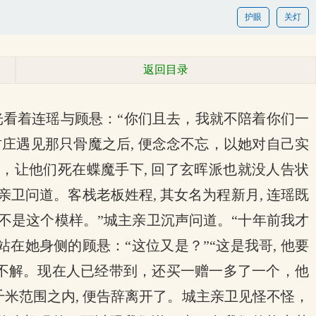
护眼
关灯
返回目录
光看着连瑶与顾悬：“你们且去，我就不陪着你们一
庄遇见那只骨魔之后, 便念念不忘，以她对自己实
好，让他们死在蝶魔手下, 回了玄晖派也就没人告状
卫问道。客栈老板姓程, 其女名为程新月, 连瑶既
, 不是这个模样。”城主亲卫沉声问道。“十年前我才
她身侧的顾悬：“这位又是？”“这是我哥, 他要
些不解。现在人已经带到，还买一赠一多了一个，他
米范围之内, 便告辞离开了。城主亲卫见怪不怪，