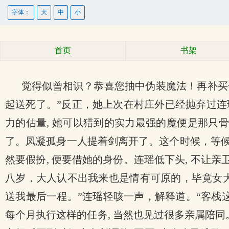
字体：
大
中
小
首页
书架
觉得似曾相识？恭喜您抽中伪装魔法！再补买
起送死了。”反正，她上次在村庄外已经抛弃过连
力的估量, 她可以猎到的实力最强的魔便是那只骨
了。凤凝孤身一人提着剑离开了。这个时候，等候客
然要假扮, 便要借她的身份。连瑶低下头, 不让亲
八岁，大人认不出我来也是情有可原的，毕竟女大
送我最后一程。”连瑶轻咳一声，解释道。“客栈
每个月执行这样的任务, 当然也见过很多亲属陪