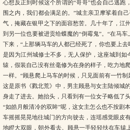
心想反正到时候这个所谓的“哥哥”也会自己逃跑
围之内，我们都会满足的。”城主亲卫摩挲着自己
气，掩藏在银甲之下的面容愁苦。几十年了，江州
到另一位也要被进贡给蝶魔的“倒霉鬼”。“在马
下来，“上那辆马车的人都已经死了，你也要上去
是因为江州城修士不多，无人保护，这座城到如
辕，假装自己没有丝毫修为在身的样子，吃力地
一样。“顾悬爬上马车的时候，只见面前有一竹制
这是原书《戮北荒》中，男主顾悬与女主陆倾城
身走了进去。她抬头，只看到有一位女子略低了
“如皓月般清冷的双眸”呢，这女主怎么也不按剧
车摇摇晃晃地往城门的方向驶去，连瑶感觉眼皮
地瞪大双眼，朝外看去。顾悬一手轻轻扶在车辕