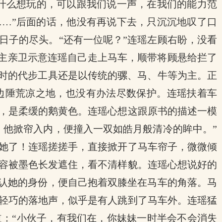
有什么想玩的，可以跟我们说一声，在我们的能力范
……”后面的话，他没有再说下去，只沉沉地叹了口
日子的尽头。“还有一位呢？”连瑶左顾右盼，没看
城主亲卫示意连瑶自己走上马车，顺带将顾悬给拦了
走时的代步工具还是以传统的骡、马、牛等为主。正
边陲荒凉之地，也没有办法尽数保护。连瑶扶着车
，是柔缓的鹅黄色。连瑶心想这跟原书的描述一模
，他掀帘入内，便撞入一双如皓月般清冷的眸中。”
她了！连瑶搓搓手，直接掀开了马车帘子，微微倾
容被墨色长发遮住，看不清样貌。连瑶心想说好的
确认她的身份，便自己抱着双膝坐在马车的角落。马
轻巧的落地声，似乎是有人跳到了马车外。连瑶猛
：“小伙子，有我们在，你妹妹一时半会不会消失