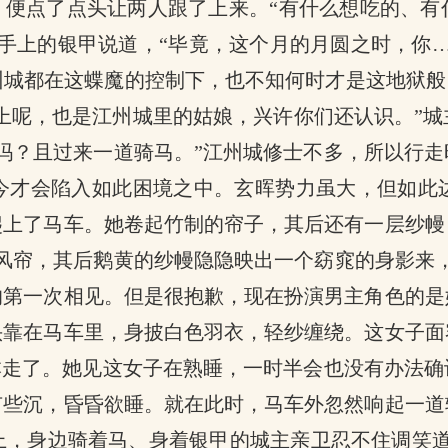
，便点了点头让两人跟了上来。“有什么想吃的、
手上的银甲说道，“毕竟，这个月的月圆之时，你
城都在这蝶魔的控制下，也不知何时才是这地狱般
车上呢，也是江州城里的姑娘，兴许你们还认识。”
吗？且过来一道骑马。”江州城修士不多，所以行
今才会陷入如此困境之中。玄晖势力虽大，但如此
爬上了马车。她卷起竹制的帘子，其后还有一层纱幔
风帘，其后鹅黄的纱幔隐隐映出一个窈窕的身影来
的第一次相见。但是很抱歉，现在扮演男主角色的是
头靠在马车里，身披白色羽衣，轻纱缠绕。这女子面
本走了。她见这女子在熟睡，一时半会也没有办法
有些沉，昏昏欲睡。就在此时，马车外忽然响起一道
上，身边骑着马、身着银甲的城主亲卫忍不住调笑道