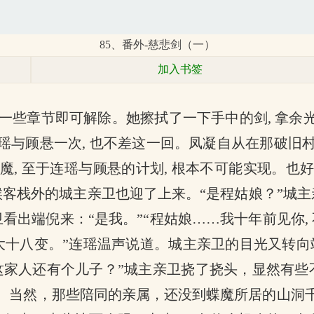
85、番外-慈悲剑（一）
加入书签
一些章节即可解除。她擦拭了一下手中的剑, 拿余
瑶与顾悬一次, 也不差这一回。凤凝自从在那破旧村
魔, 至于连瑶与顾悬的计划, 根本不可能实现。也
栈外的城主亲卫也迎了上来。“是程姑娘？”城主亲
卫看出端倪来：“是我。”“程姑娘……我十年前见你
十八变。”连瑶温声说道。城主亲卫的目光又转向站在
这家人还有个儿子？”城主亲卫挠了挠头，显然有
同。当然，那些陪同的亲属，还没到蝶魔所居的山洞千