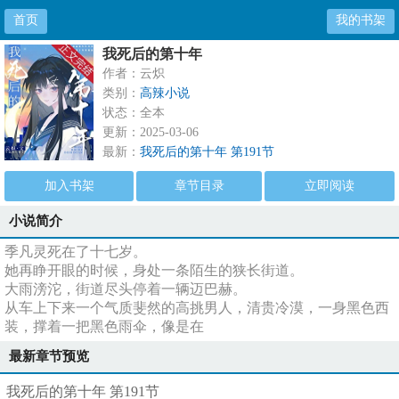
首页
我的书架
我死后的第十年
作者：云炽
类别：
高辣小说
状态：全本
更新：2025-03-06
最新：
我死后的第十年 第191节
加入书架
章节目录
立即阅读
小说简介
季凡灵死在了十七岁。
她再睁开眼的时候，身处一条陌生的狭长街道。
大雨滂沱，街道尽头停着一辆迈巴赫。
从车上下来一个气质斐然的高挑男人，清贵冷漠，一身黑色西
装，撑着一把黑色雨伞，像是在
最新章节预览
我死后的第十年 第191节