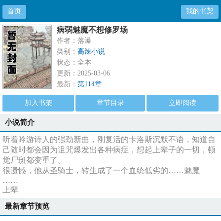
首页
我的书架
病弱魅魔不想修罗场
作者：落瀑
类别：
高辣小说
状态：全本
更新：2025-03-06
最新：
第114章
加入书架
章节目录
立即阅读
小说简介
听着吟游诗人的强劲新曲，刚复活的卡洛斯沉默不语，知道自
己随时都会因为诅咒爆发出各种病症，想起上辈子的一切，顿
觉尸斑都变重了。
很遗憾，他从圣骑士，转生成了一个血统低劣的……魅魔
……
上辈
最新章节预览