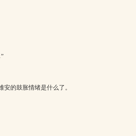
”
难安的鼓胀情绪是什么了。