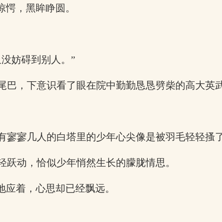
惊愕，黑眸睁圆。
没妨碍到别人。”
尾巴，下意识看了眼在院中勤勤恳恳劈柴的高大英
有寥寥几人的白塔里的少年心尖像是被羽毛轻轻搔
轻跃动，恰似少年悄然生长的朦胧情思。
地应着，心思却已经飘远。