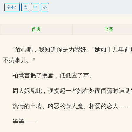
字体：
大
中
小
首页
书架
“放心吧，我知道你是为我好。”她如十几年
不抗事儿。”
柏微言抿了抿唇，低低应了声。
周大妮见此，便提起一些她在外面闯荡时遇见
热情的土著、凶恶的食人魔、相爱的恋人……
等等——