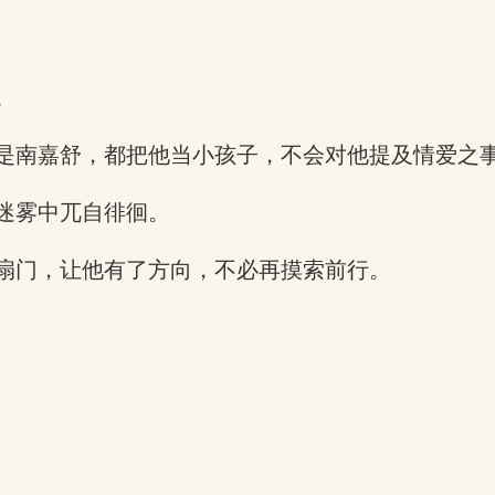
。
是南嘉舒，都把他当小孩子，不会对他提及情爱之
迷雾中兀自徘徊。
扇门，让他有了方向，不必再摸索前行。