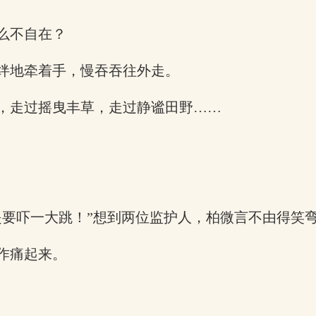
么不自在？
绊地牵着手，慢吞吞往外走。
，走过摇曳丰草，走过静谧田野……
是要吓一大跳！”想到两位监护人，柏微言不由得笑
作痛起来。